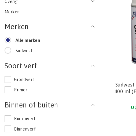
Overig
Merken
Merken
Alle merken
Südwest
Soort verf
Grondverf
Südwest 
Primer
400 ml 
WEER 
Binnen of buiten
Op
Buitenverf
Binnenverf