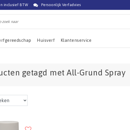
jn inclusief BTW
Persoonlijk Verfadvies
erfgereedschap
Huisverf
Klantenservice
ucten getagd met All-Grund Spray