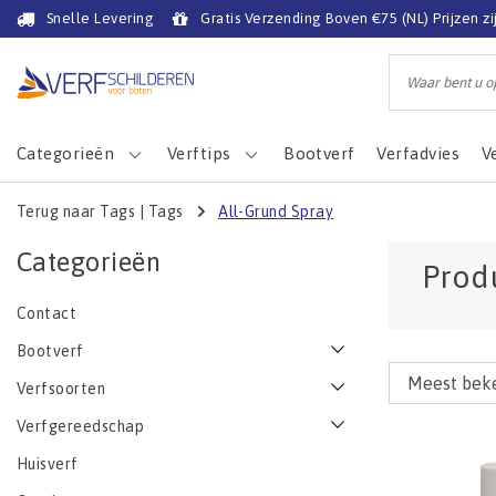
Snelle Levering
Gratis Verzending Boven €75 (NL) Prijzen zi
Categorieën
Verftips
Bootverf
Verfadvies
V
Terug naar Tags
|
Tags
All-Grund Spray
Categorieën
Prod
Contact
Bootverf
Verfsoorten
Verfgereedschap
Huisverf