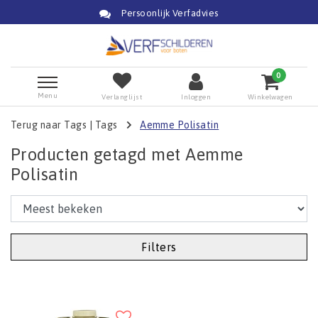
Persoonlijk Verfadvies
0
Menu
Verlanglijst
Inloggen
Winkelwagen
Terug naar Tags
|
Tags
Aemme Polisatin
Producten getagd met Aemme
Polisatin
Filters