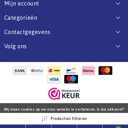
Mijn account
Categorieën
Contactgegevens
Volg ons
Copyright © 2026 - De online bootverf specialist. Van antifouling
Wij slaan cookies op om onze website te verbeteren. Is dat akkoord?
tot aflak. - All rights reserved - Realization
InStijl Media
Ja
Nee
Meer over cookies »
Producten filteren