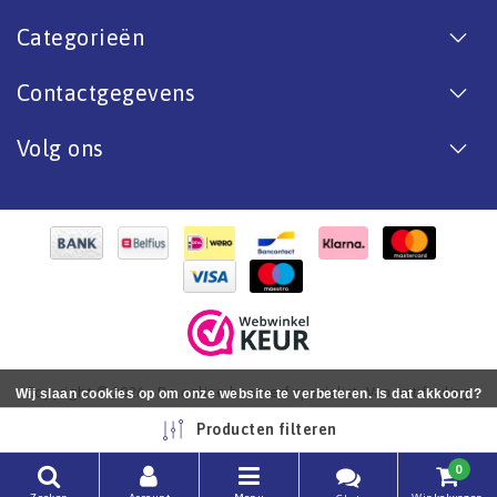
Categorieën
Contactgegevens
Volg ons
Copyright © 2026 - De online bootverf specialist. Van antifouling
Wij slaan cookies op om onze website te verbeteren. Is dat akkoord?
tot aflak. - All rights reserved - Realization
InStijl Media
Ja
Nee
Meer over cookies »
Producten filteren
0