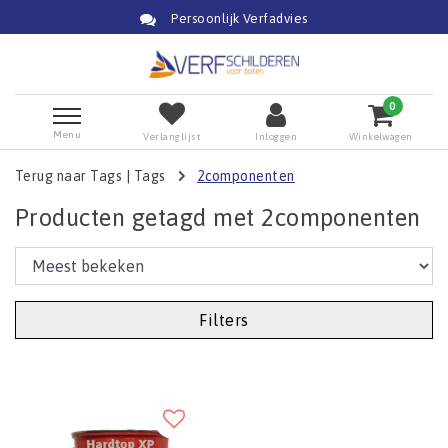
Persoonlijk Verfadvies
0
Menu
Verlanglijst
Inloggen
Winkelwagen
Terug naar Tags
|
Tags
2componenten
Producten getagd met 2componenten
Filters