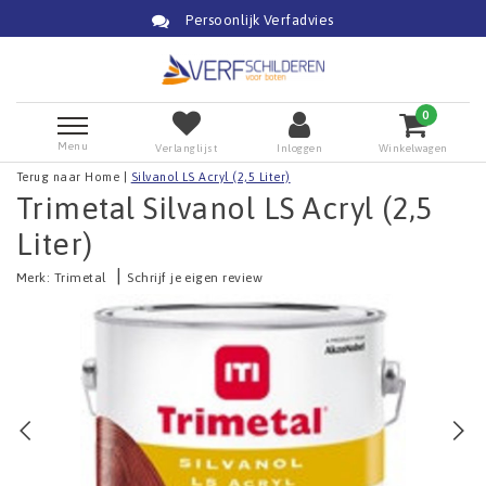
Persoonlijk Verfadvies
0
Menu
Verlanglijst
Inloggen
Winkelwagen
Terug naar Home
|
Silvanol LS Acryl (2,5 Liter)
Trimetal Silvanol LS Acryl (2,5
Liter)
|
Merk:
Trimetal
Schrijf je eigen review