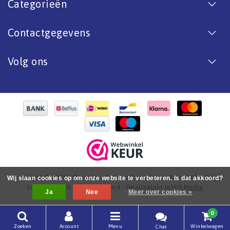
Categorieën
Contactgegevens
Volg ons
Copyright © 2026 - De online bootverf specialist. Van antifouling
Wij slaan cookies op om onze website te verbeteren. Is dat akkoord?
tot aflak. - All rights reserved - Realization
InStijl Media
Ja
Nee
Meer over cookies »
0
Zoeken
Account
Menu
Winkelwagen
Chat