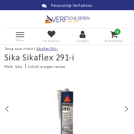
Persoonlijk Verfadvies
0
Menu
Verlanglijst
Inloggen
Winkelwagen
Terug naar Home
|
Sikaflex 291-i
Sika Sikaflex 291-i
|
Merk:
Sika
Schrijf je eigen review