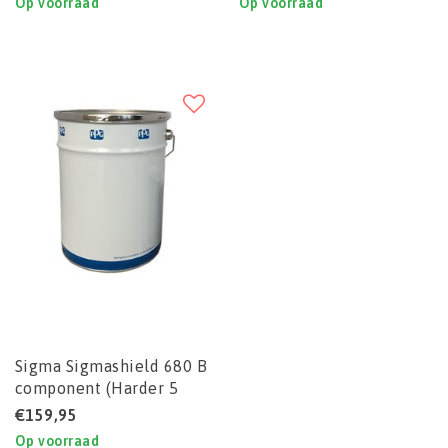
Op voorraad
Op voorraad
Sigma Sigmashield 680 B
component (Harder 5
Liter voor 20 Liter set)
€159,95
Op voorraad