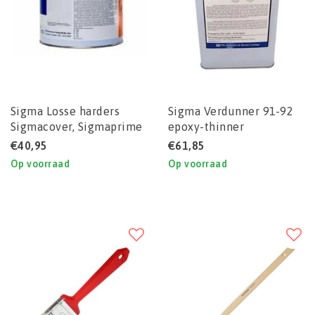
Sigma Losse harders
Sigma Verdunner 91-92
Sigmacover, Sigmaprime
epoxy-thinner
en Sigmadur
€40,95
€61,85
Op voorraad
Op voorraad