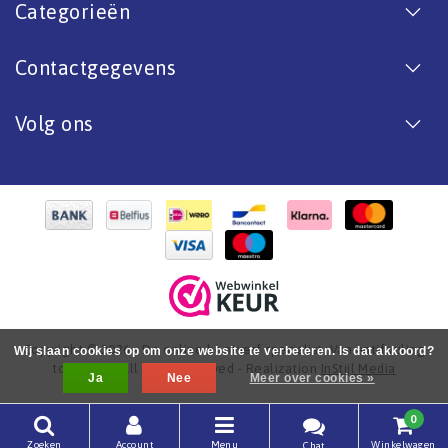
Categorieën
Contactgegevens
Volg ons
Copyright © 2026 - De online bootverf specialist. Van antifouling
Wij slaan cookies op om onze website te verbeteren. Is dat akkoord?
tot aflak. - All rights reserved - Realization
InStijl Media
Ja
Nee
Meer over cookies »
0
Zoeken
Account
Menu
Winkelwagen
Chat