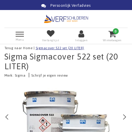
Persoonlijk Verfadvies
0
Menu
Verlanglijst
Inloggen
Winkelwagen
Terug naar Home
|
Sigmacover 522 set (20 LITER)
Sigma Sigmacover 522 set (20
LITER)
|
Merk:
Sigma
Schrijf je eigen review