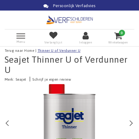
Persoonlijk Verfadvies
0
Menu
Verlanglijst
Inloggen
Winkelwagen
Terug naar Home
|
Thinner U of Verdunner U
Seajet Thinner U of Verdunner
U
|
Merk:
Seajet
Schrijf je eigen review