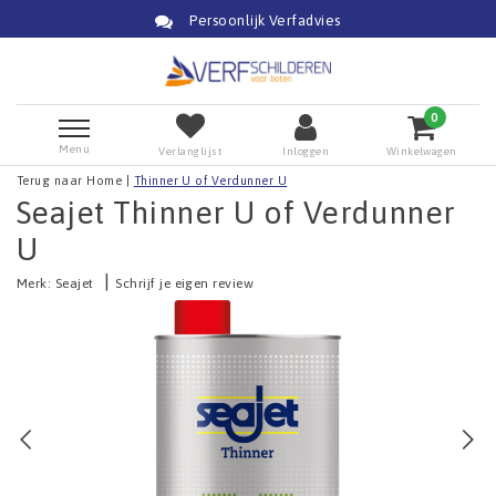
Persoonlijk Verfadvies
0
Menu
Verlanglijst
Inloggen
Winkelwagen
Terug naar Home
|
Thinner U of Verdunner U
Seajet Thinner U of Verdunner
U
|
Merk:
Seajet
Schrijf je eigen review