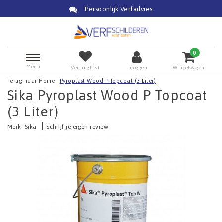
Persoonlijk Verfadvies
0
Menu
Verlanglijst
Inloggen
Winkelwagen
Terug naar Home
|
Pyroplast Wood P Topcoat (3 Liter)
Sika Pyroplast Wood P Topcoat
(3 Liter)
|
Merk:
Sika
Schrijf je eigen review