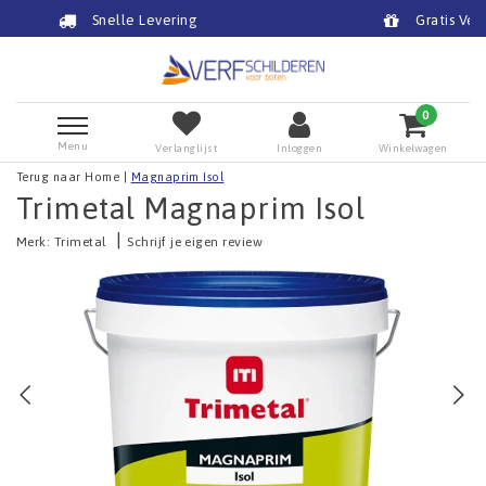
ering
Gratis Verzending Boven €75 (NL) Pr
0
Menu
Verlanglijst
Inloggen
Winkelwagen
Terug naar Home
|
Magnaprim Isol
Trimetal Magnaprim Isol
|
Merk:
Trimetal
Schrijf je eigen review