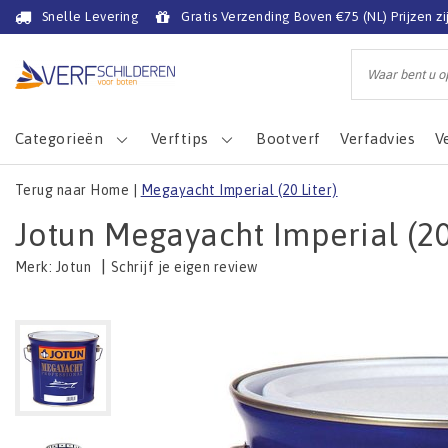
Snelle Levering
Gratis Verzending Boven €75 (NL) Prijzen zi
Categorieën
Verftips
Bootverf
Verfadvies
V
Terug naar Home
|
Megayacht Imperial (20 Liter)
Jotun Megayacht Imperial (20
|
Schrijf je eigen review
Merk:
Jotun