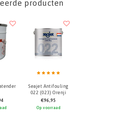
teerde producten
atender
Seajet Antifouling
022 (023) Orenji
(Seatender 10-
94
€96,95
alternatief voor
raad
Op voorraad
pleziervaart)