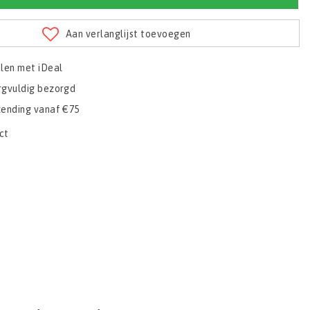
Aan verlanglijst toevoegen
alen met iDeal
rgvuldig bezorgd
zending vanaf €75
ct