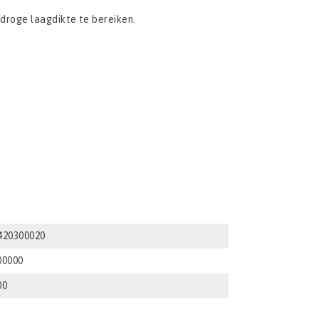
droge laagdikte te bereiken.
420300020
00000
00