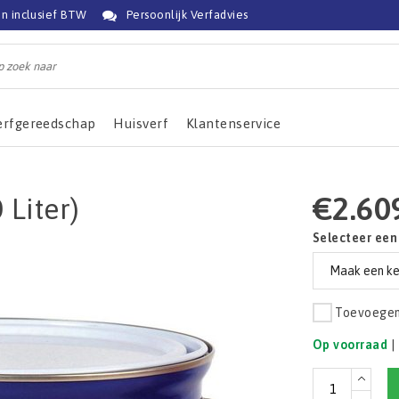
jn inclusief BTW
Persoonlijk Verfadvies
erfgereedschap
Huisverf
Klantenservice
€2.60
 Liter)
Selecteer een
Toevoegen 
Op voorraad
|