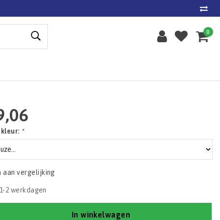
0
9,06
 kleur:
*
aan vergelijking
1-2 werkdagen
In winkelwagen