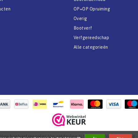
ucten
OP=OP Opruiming
Overig
Bootverf
Verfgereedschap
Alle categorieën
ine bootverf specialist. Van antifouling tot aflak. - All rights reserved 