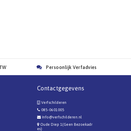
BTW
Persoonlijk Verfadvies
Contactgegevens
Verfschilderen
085-0601005
Info@verfschilderen.nl
Oude Diep 1(Geen Bezoekadr
es)