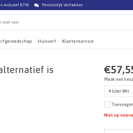
jn inclusief BTW
Persoonlijk Verfadvies
erfgereedschap
Huisverf
Klantenservice
€57,5
lternatief is
Maak een keu
4 Liter Wit
Toevoegen 
Niet op voorr