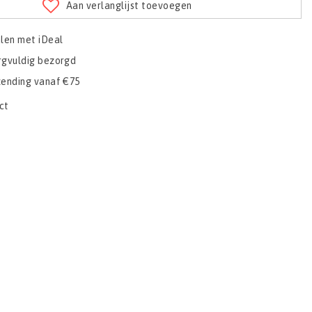
Aan verlanglijst toevoegen
alen met iDeal
rgvuldig bezorgd
zending vanaf €75
ct