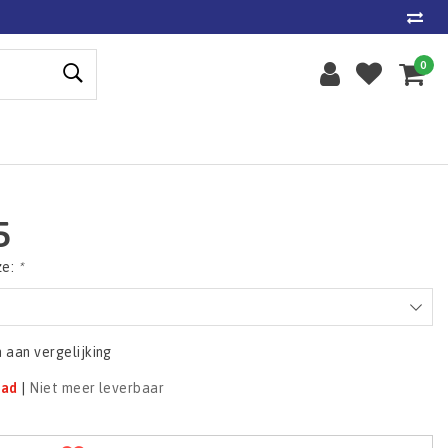
0
5
ze:
*
aan vergelijking
aad
|
Niet meer leverbaar