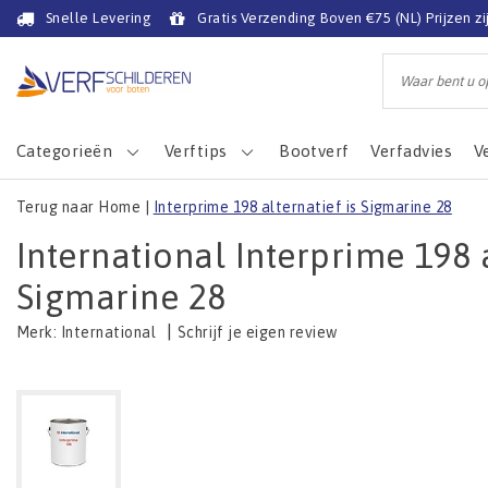
Snelle Levering
Gratis Verzending Boven €75 (NL) Prijzen zi
Categorieën
Verftips
Bootverf
Verfadvies
V
Terug naar Home
|
Interprime 198 alternatief is Sigmarine 28
International Interprime 198 a
Sigmarine 28
|
Schrijf je eigen review
Merk:
International