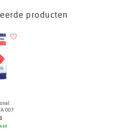
teerde producten
ional
TA 007
0
raad