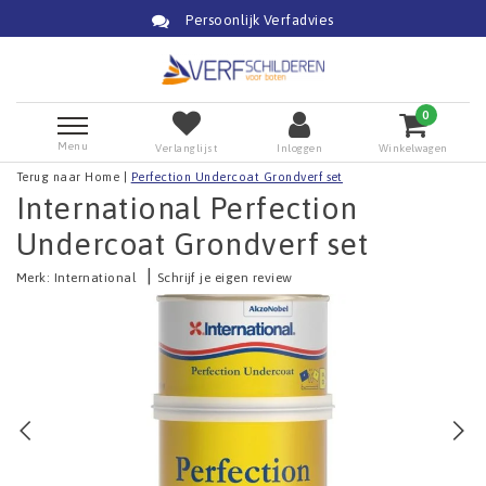
Persoonlijk Verfadvies
0
Menu
Verlanglijst
Inloggen
Winkelwagen
Terug naar Home
|
Perfection Undercoat Grondverf set
International Perfection
Undercoat Grondverf set
|
Merk:
International
Schrijf je eigen review