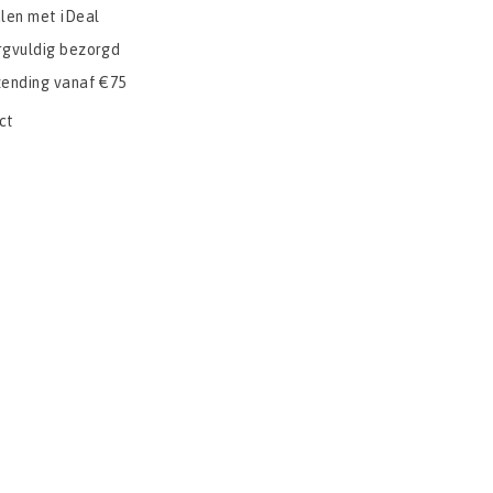
alen met iDeal
rgvuldig bezorgd
zending vanaf €75
ct