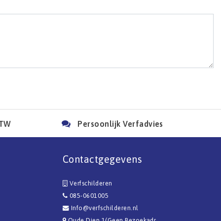
BTW
Persoonlijk Verfadvies
Contactgegevens
Verfschilderen
085-0601005
Info@verfschilderen.nl
Oude Diep 1(Geen Bezoekadr