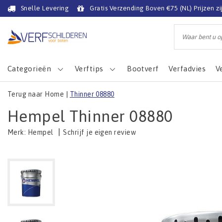
Snelle Levering
Gratis Verzending Boven €75 (NL) Prijzen zi
Categorieën
Verftips
Bootverf
Verfadvies
V
Terug naar Home
|
Thinner 08880
Hempel Thinner 08880
|
Schrijf je eigen review
Merk:
Hempel