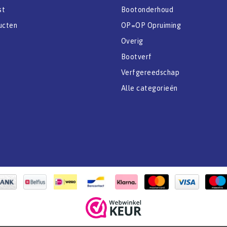
st
Bootonderhoud
ucten
OP=OP Opruiming
Overig
Bootverf
Verfgereedschap
Alle categorieën