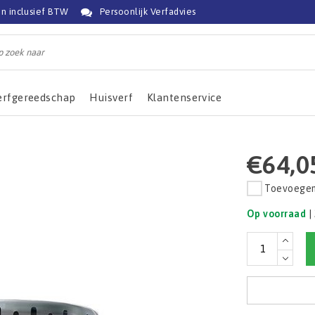
jn inclusief BTW
Persoonlijk Verfadvies
erfgereedschap
Huisverf
Klantenservice
€64,0
Toevoegen 
Op voorraad
|