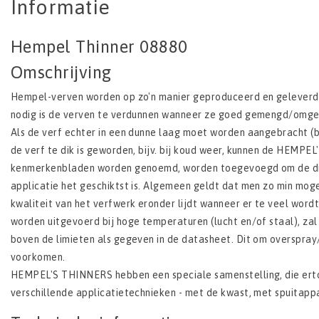
Informatie
Hempel Thinner 08880
Omschrijving
Hempel-verven worden op zo'n manier geproduceerd en geleverd,
nodig is de verven te verdunnen wanneer ze goed gemengd/omger
Als de verf echter in een dunne laag moet worden aangebracht (bi
de verf te dik is geworden, bijv. bij koud weer, kunnen de HEMPE
kenmerkenbladen worden genoemd, worden toegevoegd om de dikt
applicatie het geschiktst is. Algemeen geldt dat men zo min mog
kwaliteit van het verfwerk eronder lijdt wanneer er te veel wordt
worden uitgevoerd bij hoge temperaturen (lucht en/of staal), zal
boven de limieten als gegeven in de datasheet. Dit om overspray
voorkomen.
HEMPEL'S THINNERS hebben een speciale samenstelling, die erto
verschillende applicatietechnieken - met de kwast, met spuitappar