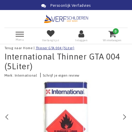
Persoonlijk Verfadvies
0
Menu
Verlanglijst
Inloggen
Winkelwagen
Terug naar Home
|
Thinner GTA 004 (5Liter)
International Thinner GTA 004
(5Liter)
|
Merk:
International
Schrijf je eigen review