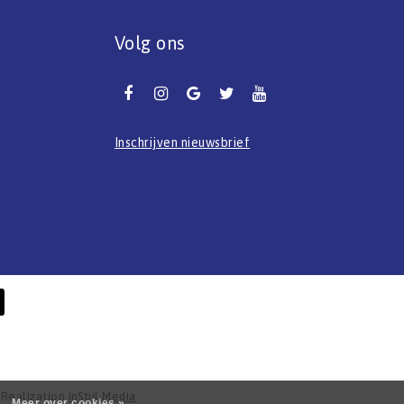
Volg ons
Inschrijven nieuwsbrief
- Realization
InStijl Media
Meer over cookies »