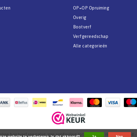
ucten
OP=OP Opruiming
Overig
Bootverf
Verfgereedschap
Alle categorieën
ine bootverf specialist. Van antifouling tot aflak. - All rights reserved 
nze website te verbeteren. Is dat akkoord?
Ja
Nee