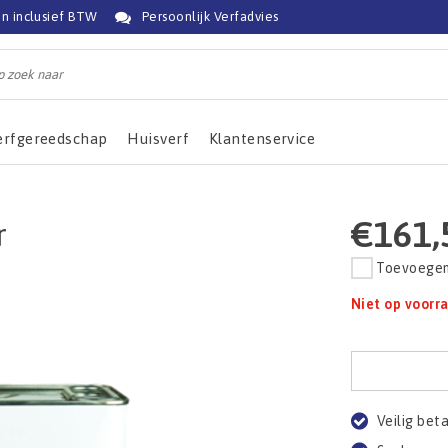
jn inclusief BTW
Persoonlijk Verfadvies
erfgereedschap
Huisverf
Klantenservice
€161,
r
Toevoegen 
Niet op voorr
Veilig bet