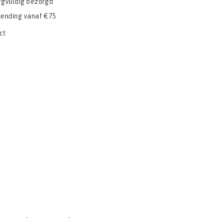
rgvuldig bezorgd
zending vanaf €75
ct