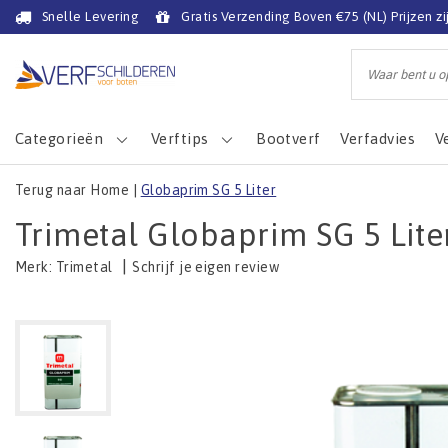
Snelle Levering
Gratis Verzending Boven €75 (NL) Prijzen zi
Categorieën
Verftips
Bootverf
Verfadvies
V
Terug naar Home
|
Globaprim SG 5 Liter
Trimetal Globaprim SG 5 Lite
|
Schrijf je eigen review
Merk:
Trimetal