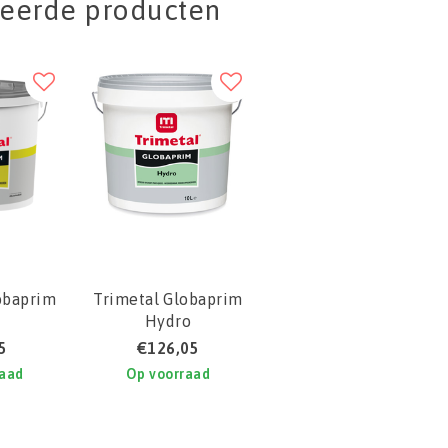
teerde producten
obaprim
Trimetal Globaprim
Hydro
5
€126,05
raad
Op voorraad