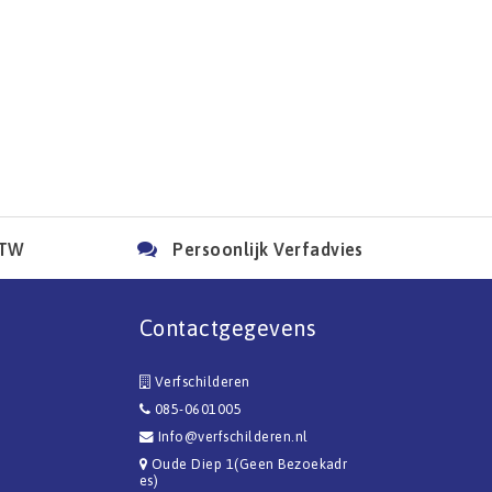
BTW
Persoonlijk Verfadvies
Contactgegevens
Verfschilderen
085-0601005
Info@verfschilderen.nl
Oude Diep 1(Geen Bezoekadr
es)