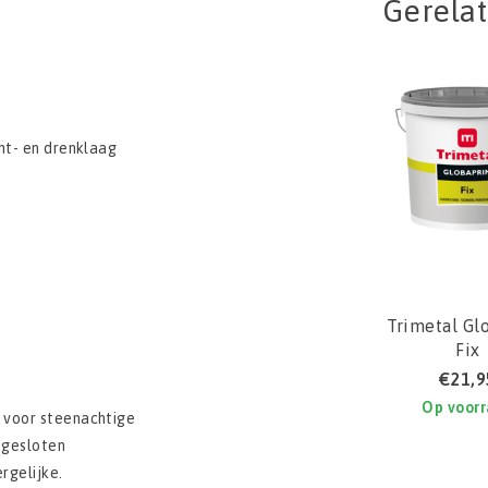
Gerela
ht- en drenklaag
Trimetal Gl
Fix
€21,9
Op voor
 voor steenachtige
 gesloten
rgelijke.