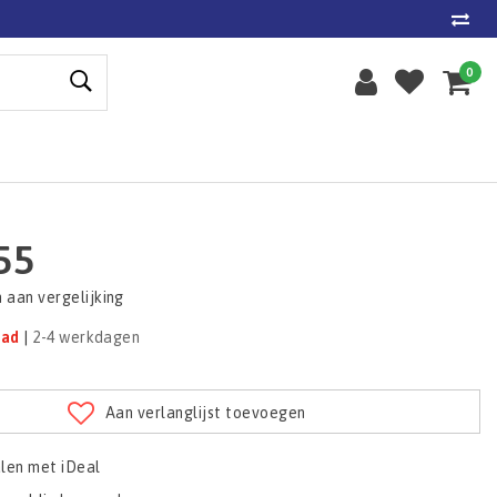
0
55
aan vergelijking
aad
|
2-4 werkdagen
Aan verlanglijst toevoegen
alen met iDeal