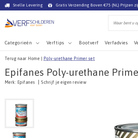
Snelle Levering
Gratis Verzending Boven €75 (NL) Prijzen zi
Categorieën
Verftips
Bootverf
Verfadvies
V
Terug naar Home
|
Poly-urethane Primer set
Epifanes Poly-urethane Prime
|
Schrijf je eigen review
Merk:
Epifanes