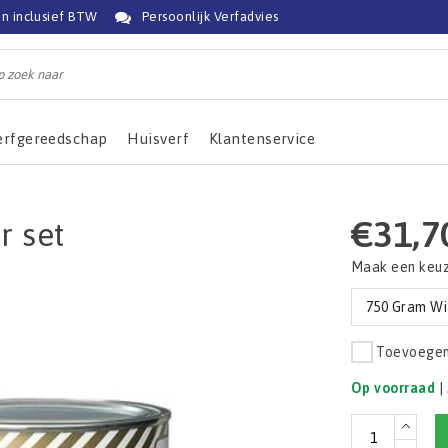
jn inclusief BTW
Persoonlijk Verfadvies
erfgereedschap
Huisverf
Klantenservice
€31,7
r set
Maak een keu
750 Gram Wi
Toevoegen 
Op voorraad
|