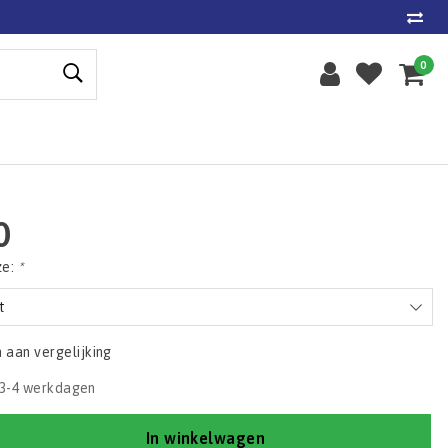
0
0
ze:
*
t
aan vergelijking
3-4 werkdagen
In winkelwagen