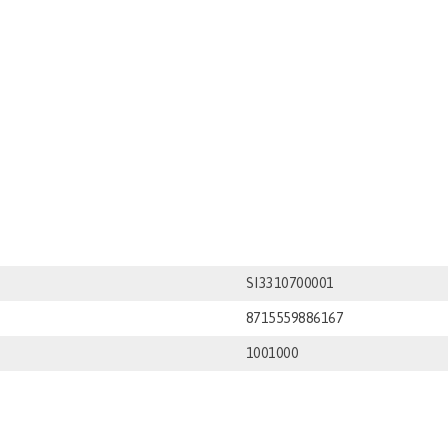
SI3310700001
8715559886167
1001000