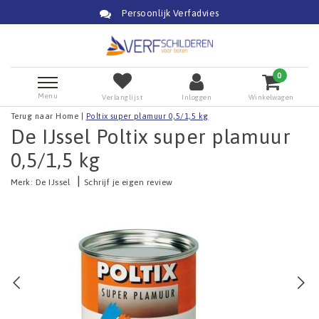
Persoonlijk Verfadvies
0
Menu
Verlanglijst
Inloggen
Winkelwagen
Terug naar Home
|
Poltix super plamuur 0,5/1,5 kg
De IJssel Poltix super plamuur
0,5/1,5 kg
|
Merk:
De IJssel
Schrijf je eigen review