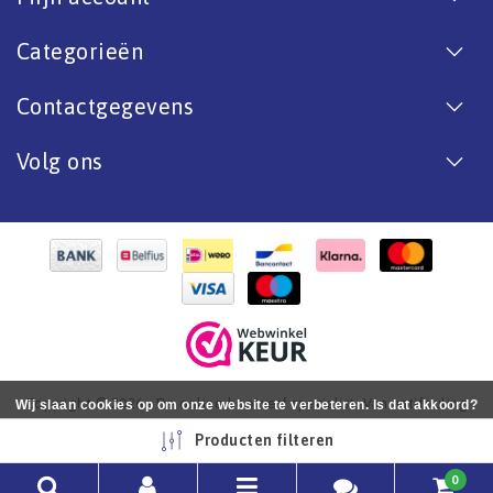
Categorieën
Contactgegevens
Volg ons
Copyright © 2026 - De online bootverf specialist. Van antifouling
Wij slaan cookies op om onze website te verbeteren. Is dat akkoord?
tot aflak. - All rights reserved - Realization
InStijl Media
Ja
Nee
Meer over cookies »
Producten filteren
0