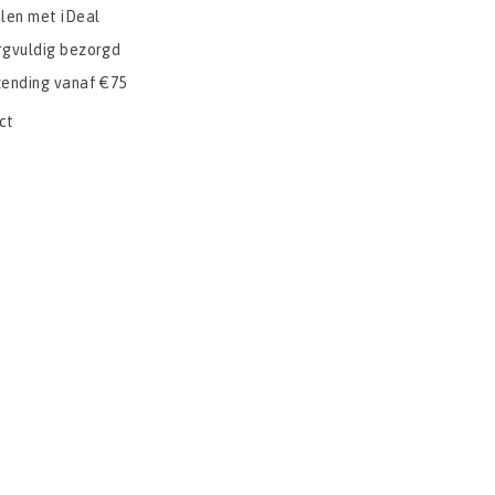
alen met iDeal
rgvuldig bezorgd
zending vanaf €75
ct