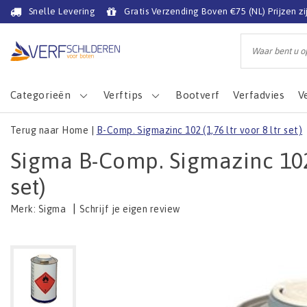
Snelle Levering
Gratis Verzending Boven €75 (NL) Prijzen zi
Categorieën
Verftips
Bootverf
Verfadvies
V
Terug naar Home
|
B-Comp. Sigmazinc 102 (1,76 ltr voor 8 ltr set)
Sigma B-Comp. Sigmazinc 102 (
set)
|
Schrijf je eigen review
Merk:
Sigma