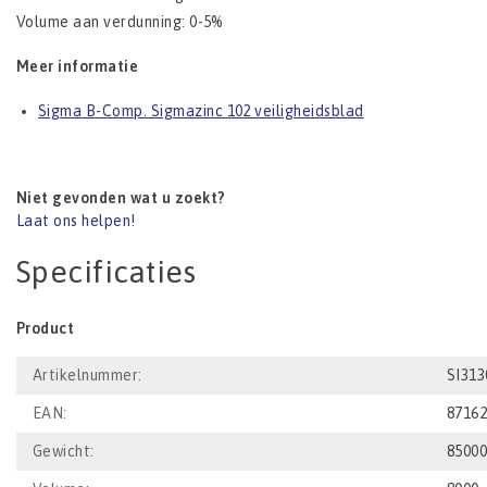
Volume aan verdunning: 0-5%
Meer informatie
Sigma B-Comp. Sigmazinc 102 veiligheidsblad
Niet gevonden wat u zoekt?
Laat ons helpen!
Specificaties
Product
Artikelnummer:
SI313
EAN:
8716
Gewicht:
8500