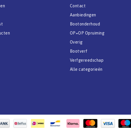
gen
Contact
Aanbiedingen
st
Bootonderhoud
ucten
OP=OP Opruiming
Overig
Bootverf
Verfgereedschap
Alle categorieën