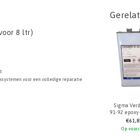
Gerela
oor 8 ltr)
d
dssystemen voor een volledige reparatie
Sigma Ver
91-92 epoxy
€61,8
Op voor