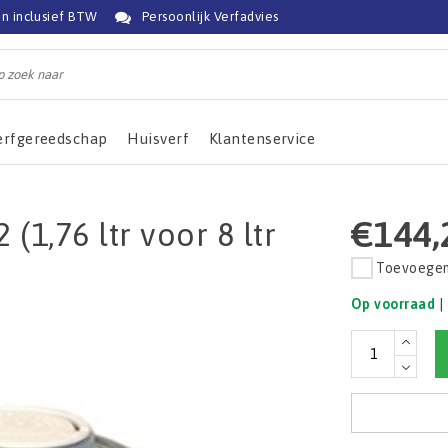
jn inclusief BTW
Persoonlijk Verfadvies
erfgereedschap
Huisverf
Klantenservice
€144,
1,76 ltr voor 8 ltr
Toevoegen 
Op voorraad
|