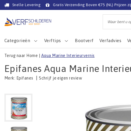
Snelle Levering
Gratis Verzending Boven €75 (NL) Prijzen zi
Categorieën
Verftips
Bootverf
Verfadvies
V
Terug naar Home
|
Aqua Marine Interieurvernis
Epifanes Aqua Marine Interie
|
Schrijf je eigen review
Merk:
Epifanes