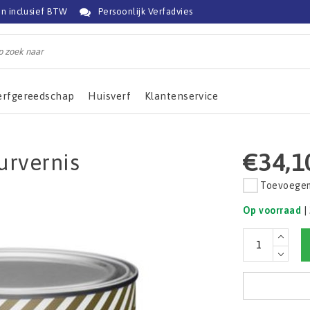
jn inclusief BTW
Persoonlijk Verfadvies
erfgereedschap
Huisverf
Klantenservice
€34,1
urvernis
Toevoegen 
Op voorraad
|