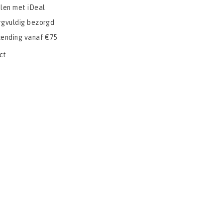
alen met iDeal
rgvuldig bezorgd
zending vanaf €75
ct