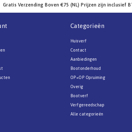
Gratis Verzending Boven €75 (NL) Prijzen zijn inclusief 
unt
Categorieën
Huisverf
gen
Contact
Aanbiedingen
st
Bootonderhoud
ucten
OP=OP Opruiming
Overig
Bootverf
Verfgereedschap
Alle categorieën