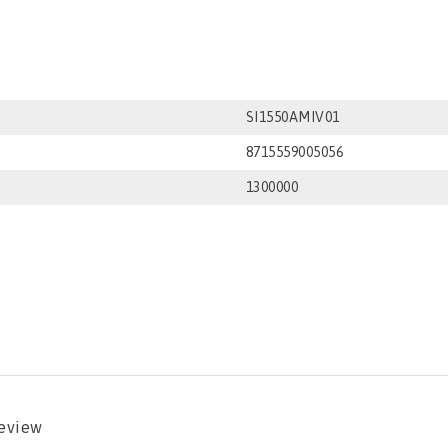
SI1550AMIV01
8715559005056
1300000
review