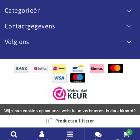
Categorieën
Contactgegevens
Volg ons
Copyright © 2026 - De online bootverf specialist. Van antifouling
Wij slaan cookies op om onze website te verbeteren. Is dat akkoord?
tot aflak. - All rights reserved - Realization
InStijl Media
Ja
Nee
Meer over cookies »
Producten filteren
0