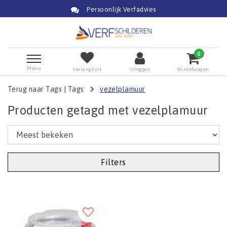
Persoonlijk Verfadvies
0
Menu
Verlanglijst
Inloggen
Winkelwagen
Terug naar Tags
|
Tags
vezelplamuur
Producten getagd met vezelplamuur
Filters