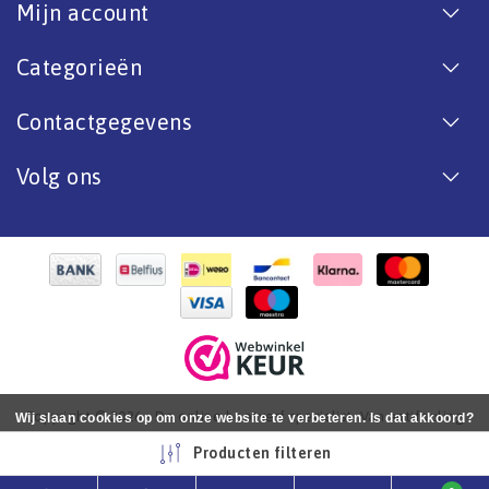
Mijn account
Categorieën
Contactgegevens
Volg ons
Copyright © 2026 - De online bootverf specialist. Van antifouling
Wij slaan cookies op om onze website te verbeteren. Is dat akkoord?
tot aflak. - All rights reserved - Realization
InStijl Media
Ja
Nee
Meer over cookies »
Producten filteren