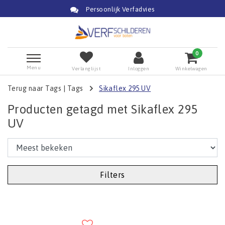
Persoonlijk Verfadvies
0
Menu
Verlanglijst
Inloggen
Winkelwagen
Terug naar Tags
|
Tags
Sikaflex 295 UV
Producten getagd met Sikaflex 295
UV
Filters