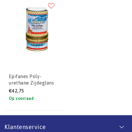
Epifanes Poly-
urethane Zijdeglans
Blank set
€42,75
Op voorraad
Klantenservice