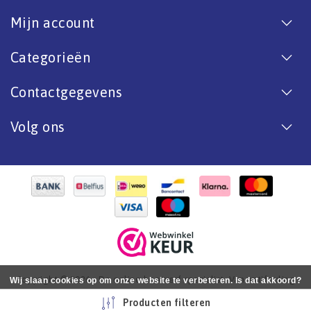
Mijn account
Categorieën
Contactgegevens
Volg ons
Copyright © 2026 - De online bootverf specialist. Van antifouling
Wij slaan cookies op om onze website te verbeteren. Is dat akkoord?
tot aflak. - All rights reserved - Realization
InStijl Media
Ja
Nee
Meer over cookies »
Producten filteren