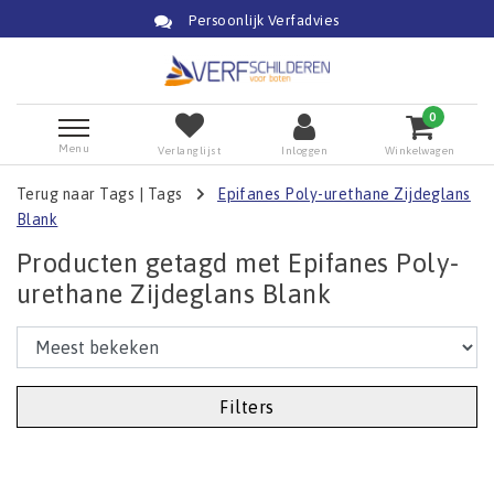
Persoonlijk Verfadvies
0
Menu
Verlanglijst
Inloggen
Winkelwagen
Terug naar Tags
|
Tags
Epifanes Poly-urethane Zijdeglans
Blank
Producten getagd met Epifanes Poly-
urethane Zijdeglans Blank
Filters