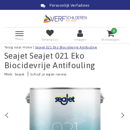
Persoonlijk Verfadvies
0
Menu
Verlanglijst
Inloggen
Winkelwagen
Terug naar Home
|
Seajet 021 Eko Biocidevrije Antifouling
Seajet Seajet 021 Eko
Biocidevrije Antifouling
|
Merk:
Seajet
Schrijf je eigen review